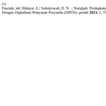
(1)
Fauziah, siti; Hidayat, A.; Sulistyowati, D. N. .; Nurajijah. Peni
Dengan Digitalisasi Pelayanan Posyandu (SIPOS).
gendis
2023
,
1
, 7